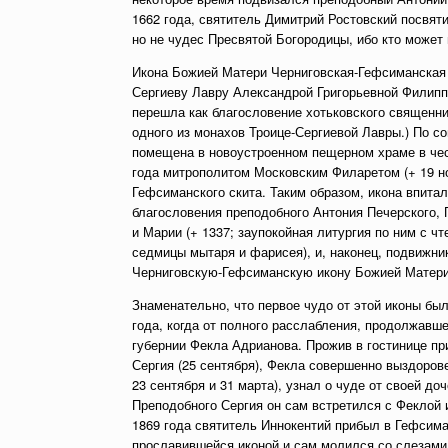
1662 года, святитель Димитрий Ростовский посвяти
но не чудес Пресвятой Богородицы, ибо кто может 
Икона Божией Матери Черниговская-Гефсиманская бы
Сергиеву Лавру Александрой Григорьевной Филиппов
перешла как благословение хотьковского священни
одного из монахов Троице-Сергиевой Лавры.) По с
помещена в новоустроенном пещерном храме в чес
года митрополитом Московским Филаретом (+ 19 н
Гефсиманского скита. Таким образом, икона впитал
благословения преподобного Антония Печерского, 
и Марии (+ 1337; заупокойная литургия по ним с ч
седмицы мытаря и фарисея), и, наконец, подвижни
Черниговскую-Гефсиманскую икону Божией Матери
Знаменательно, что первое чудо от этой иконы был
года, когда от полного расслабления, продолжавше
губернии Фекла Адрианова. Прожив в гостинице пр
Сергия (25 сентября), Фекла совершенно выздоров
23 сентября и 31 марта), узнал о чуде от своей д
Преподобного Сергия он сам встретился с Феклой 
1869 года святитель Иннокентий прибыл в Гефсима
прославившейся иконой и сам молился со слезами