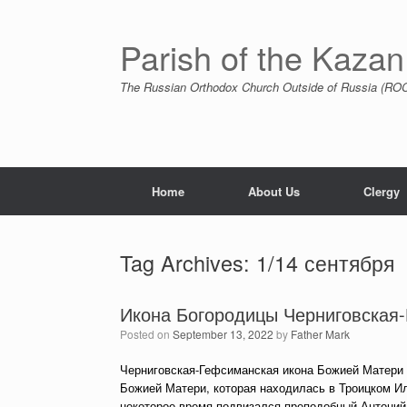
Skip
to
content
Parish of the Kazan
The Russian Orthodox Church Outside of Russia (ROCO
Home
About Us
Clergy
Tag Archives:
1/14 сентября
Икона Богородицы Черниговская
Posted on
September 13, 2022
by
Father Mark
Черниговская-Гефсиманская икона Божией Матери 
Божией Матери, которая находилась в Троицком Иль
некоторое время подвизался преподобный Антоний 