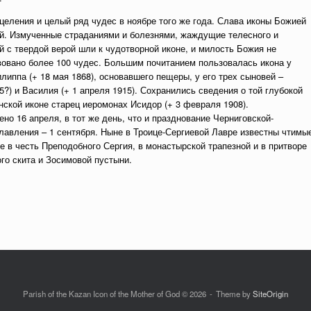
целения и целый ряд чудес в ноябре того же года. Слава иконы Божией
й. Измученные страданиями и болезнями, жаждущие телесного и
 с твердой верой шли к чудотворной иконе, и милость Божия не
вовано более 100 чудес. Большим почитанием пользовалась икона у
иппа (+ 18 мая 1868), основавшего пещеры, у его трех сыновей –
5?) и Василия (+ 1 апреля 1915). Сохранились сведения о той глубокой
ской иконе старец иеромонах Исидор (+ 3 февраля 1908).
о 16 апреля, в тот же день, что и празднование Черниговской-
славления – 1 сентября. Ныне в Троице-Сергиевой Лавре известны чтимы
е в честь Преподобного Сергия, в монастырской трапезной и в притворе
го скита и Зосимовой пустыни.
Parish of the Kazan Icon of the Mother of God © 2026
Theme by
SiteOrigin