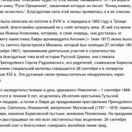
л книгу “Руно Орошенное”, заканчивая которую он писал: “Конец книжки,
их исчислить”. Благодатная сила этой иконы проявилась и в ее списках.
ла написана на полотне в XVIII в. и передана в 1852 году в Троице-
ой, благоговейно хранившей ее у себя четверть века. (К ней эта икона
ка Иоанна Алексеева, которому, в свою очередь, она досталась от
овету наместника Лавры архимандрита Антония (+ 1мая 1877) икона была
ть святого Архистратига Михаила, который был освящен 27 октября 185
оября 1867), принимавшим деятельное участие в строительстве
а благодатные токи всей истории Русской Церкви, она стяжала
Преподобного Сергия Радонежского, его родителей, схимонахов Кирилла
тением специальной молитвы совершается 28 сентября и в четверток
ков XIX в. Эти духовные связи промыслительно обнаружились через
.
о засвидетельствовано в день церковного Новолетия – 1 сентября 1869
гося в течение 9 лет, исцелилась 28-летняя крестьянка Тульской
и пещерах, а потом в Лавре до празднования преставления Преподобног
ела. Святитель Иннокентий, митрополит Московский (1797 – 1879; памят
очери, казначеи Борисовской пустыни, монахини Поликсении. На праздник
и расспрашивал ее обо всех обстоятельствах исцеления. 26 сентября
нский скит и благословил совершить молебное пение пред
.