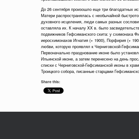
До 26 сентября произошло еще три благодатных ис
Матери распространялась с необычайной быстрото
духовного исцеления, люди самых разных сословий
оставляла их. К началу XX в. было засвидетельст
подвижников Гефсиманского скита: у схимонаха Фил
иеросхимонахов Игнатия (+ 1900), Порфирия (+ 190
любви, которую проявлял к Черниговской-Гефсиман
Первоначально празднование иконе было установлен
Ильинской иконе, а затем перенесено на день про
списки с Черниговской-Гефсиманской иконы в храм
Троицкого собора, писанные старцами Гефсиманско
Share this: