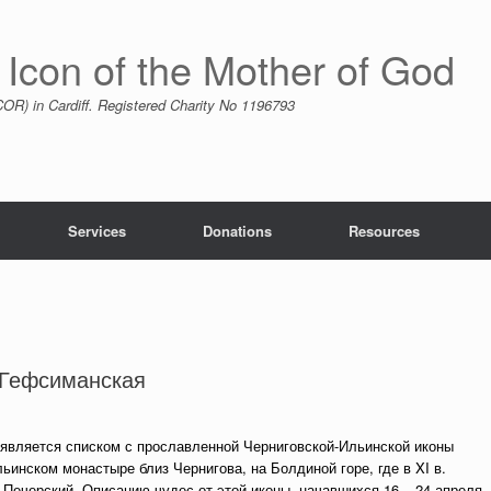
 Icon of the Mother of God
R) in Cardiff. Registered Charity No 1196793
Services
Donations
Resources
-Гефсиманская
является списком с прославленной Черниговской-Ильинской иконы
инском монастыре близ Чернигова, на Болдиной горе, где в XI в.
Печерский. Описанию чудес от этой иконы, начавшихся 16 – 24 апреля