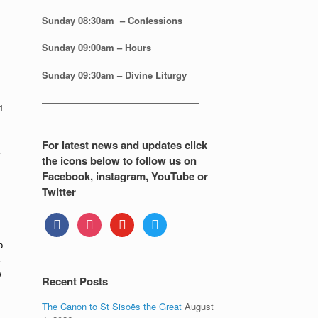
Sunday 08:30
am – Confessions
Sunday
09:00am – Hours
Sunday
09:30am – Divine Liturgy
—————————————————
1
For latest news and updates click
the icons below to follow us on
Facebook, instagram, YouTube or
Twitter
facebook
instagram
youtube
twitter
о
ь
е
Recent Posts
The Canon to St Sisoës the Great
August