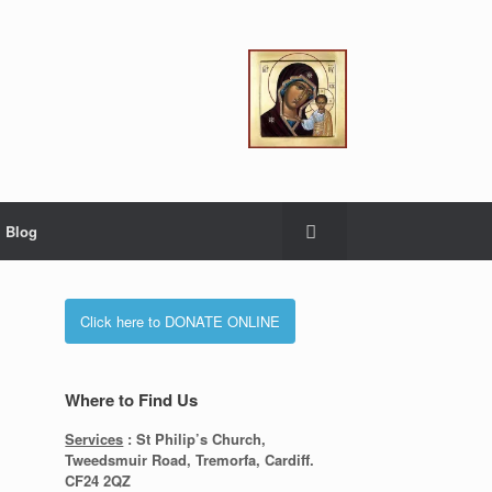
Blog
Click here to DONATE ONLINE
Where to Find Us
Services
: St Philip’s Church,
Tweedsmuir Road, Tremorfa, Cardiff.
CF24 2QZ