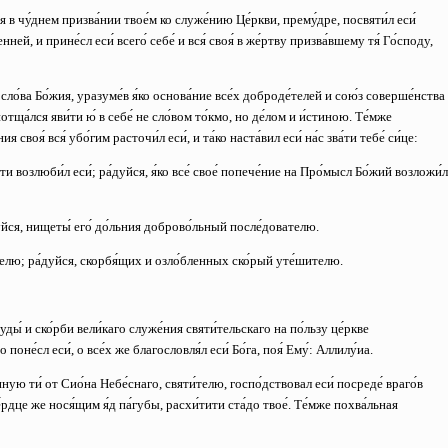
в чу́днем призва́нии твое́м ко служе́нию Це́ркви, прему́дре, посвяти́л еси́
ней, и прине́сл еси́ всего́ себе́ и вся́ своя́ в же́ртву призва́вшему тя́ Го́споду,
о́ва Бо́жия, уразуме́в я́ко основа́ние все́х доброде́телей и сою́з соверше́нства
отща́лся яви́ти ю́ в себе́ не сло́вом то́кмо, но де́лом и и́стиною. Те́мже
воя́ вся́ убо́гим расточи́л еси́, и та́ко наста́вил еси́ на́с зва́ти тебе́ си́це:
ати возлюби́л еси́;
ра́дуйся, я́ко все́ свое́ попече́ние на Про́мысл Бо́жий возложи́л
уйся, нищеты́ его́ до́льния доброво́льный после́дователю.
телю;
ра́дуйся, скорбя́щих и озло́бленных ско́рый уте́шителю.
ы́ и ско́рби вели́каго служе́ния святи́тельскаго на по́льзу це́ркве
оне́сл еси́, о все́х же благословля́л еси́ Бо́га, поя́ Ему́: Аллилу́иа.
нную ти́ от Сио́на Небе́снаго, святи́телю, госпо́дствовал еси́ посреде́ враго́в
се́рдце же нося́щим я́д па́губы, расхи́тити ста́до твое́. Те́мже похва́льная