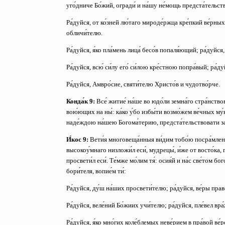
уго́дниче Бо́жий, огради́ и на́шу не́мощь предста́тельство
Ра́дуйся, от ко́зней лю́таго мироде́ржца кре́пкий ве́рны
обличи́телю.
Ра́дуйся, я́ко пла́мень лица́ бесо́в попаля́ющий;
ра́дуйся
Ра́дуйся, всю́ си́лу его́ си́лою кре́стною попра́вый;
ра́ду
Ра́дуйся, Амвро́сие, святи́телю Христо́в и чудотво́рче.
Конда́к 9:
Все́ житие́ на́ше во юдо́ли земна́го стра́нство
вою́ющих на ны́: ка́ко у́бо избы́ти возмо́жем ве́чных му́к, 
наде́ждою на́шею Богома́терию, предста́тельствовати за н
И́кос 9:
Вети́я многовеща́нныя ви́дим тобо́ю посра́мленн
высокоу́мнаго низложи́л еси́, мудрецы́, и́же от восто́ка, 
просвети́л еси́. Те́мже мо́лим тя́: осия́й и на́с све́том бо
бори́теля, вопие́м ти́:
Ра́дуйся, ду́ш на́ших просвети́телю;
ра́дуйся, ве́ры пра
Ра́дуйся, веле́ний Бо́жиих учи́телю;
ра́дуйся, пле́вел вр
Ра́дуйся, я́ко мно́гих коле́блемых неве́рием в пра́вой ве́р