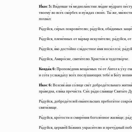
И́кос 5:
Ви́девше тя́ медиола́нстии лю́дие му́драго пе́ст
твоему́ во все́х ско́рбех и ну́ждах свои́х. Ты́ же, ми́лост
похва́л:
Ра́дуйся, си́рых покрови́телю;
ра́дуйся, оби́димых защи
Ра́дуйся, плене́нных от ва́рвар искупи́телю;
ра́дуйся, от
Ра́дуйся, я́ко досто́йно сла́достное и́мя носи́л еси́;
ра́дуй
Ра́дуйся, Амвро́сие, святи́телю Христо́в и чудотво́рче.
Конда́к 6:
Пропове́дник веща́емых ти́ от А́нгел к у́ху глаг
и со́та услажда́ху все́х послу́шающих тебе́ и Бо́гу вопи
И́кос 6:
Возсия́ а́ки со́лнце све́т доброде́тельнаго жития́ т
пра́ведна, ели́ка пречи́ста. Си́х ра́ди сла́вяще Свята́го Ду
Ра́дуйся, доброде́телей ева́нгельских пребога́тое сокро
святи́лище.
Ра́дуйся, кро́тости и смире́ния боголе́пное жили́ще;
ра́
Ра́дуйся, церкве́й Бо́жиих украси́телю и пречу́дный по