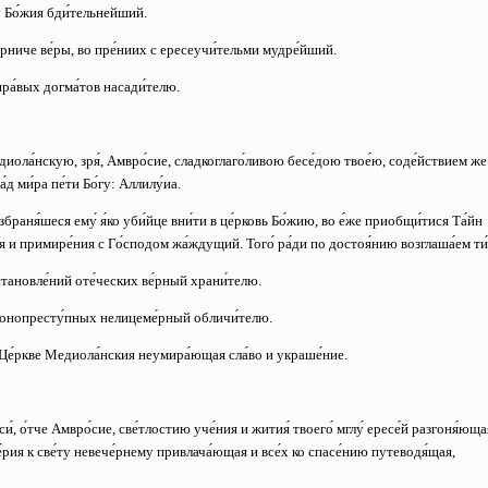
му Бо́жия бди́тельнейший.
́рниче ве́ры, во пре́ниих с ересеучи́тельми мудре́йший.
пра́вых догма́тов насади́телю.
иола́нскую, зря́, Амвро́сие, сладкоглаго́ливою бесе́дою твое́ю, соде́йствием же
а́д ми́ра пе́ти Бо́гу: Аллилу́иа.
браня́шеся ему́ я́ко уби́йце вни́ти в це́рковь Бо́жию, во е́же приобщи́тися Та́йн
ся и примире́ния с Го́сподом жа́ждущий. Того́ ра́ди по достоя́нию возглаша́ем ти́
становле́ний оте́ческих ве́рный храни́телю.
аконопресту́пных нелицеме́рный обличи́телю.
 Це́ркве Медиола́нския неумира́ющая сла́во и украше́ние.
си́, о́тче Амвро́сие, све́тлостию уче́ния и жития́ твоего́ мглу́ ересе́й разгоня́юща
́рия к све́ту невече́рнему привлача́ющая и все́х ко спасе́нию путеводя́щая,