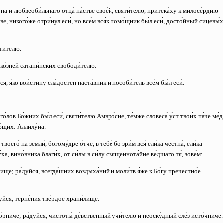
уна и любвеоби́льнаго отца́ па́стве свое́й, святи́телю, притека́ху к милосе́рдию
иве, никого́же отри́нул еси́, но все́м вся́к помо́щник бы́л еси́, досто́йный сицевы́х
́тителю.
 ко́зней сатани́нских свободи́телю.
ся, я́ко вои́стину сла́достен наста́вник и пособи́тель все́м бы́л еси́.
о́лов Бо́жиих бы́л еси́, святи́телю Амвро́сие, те́мже словеса́ у́ст твои́х па́че ме́д
ю́щих: Аллилу́иа.
воего́ на земли́, богому́дре о́тче, в тебе́ бо зри́м вся́ ели́ка честна́, ели́ка
́ха, вино́вника благи́х, от си́лы в си́лу священнота́йне ве́дшаго тя́, зове́м:
́вище;
ра́дуйся, всегда́шних воздыха́ний и моли́тв я́же к Бо́гу пречестно́е
дуйся, терпе́ния тве́рдое храни́лище.
бо́рниче;
ра́дуйся, чистоты́ де́вственный учи́телю и неоску́дный сле́з исто́чниче.