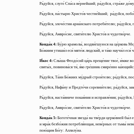
Ра́дуйся, слуго́ Спа́са ве́рнейший;
ра́дуйся, стра́же до́
Ра́дуйся, па́стырю Христо́в честне́йший;
ра́дуйся, побо
Ра́дуйся, злоче́стия ариа́нскаго потреби́телю;
ра́дуйся, 
Ра́дуйся, Амвро́сие, святи́телю Христо́в и чудотво́рче.
Конда́к 4:
Бу́рю крамолы́, воздви́гшуюся на це́рковь Мед
Бо́жиим утиши́л еси́ мяте́ж людски́й, и та́ко научи́л еси́ ч
И́кос 4:
Слы́ша Феодо́сий ца́рь преще́ние твое́, и́мже воз
святы́х, повинова́ся ти́, я́ко гре́шник смире́нно ка́ющий
Ра́дуйся, Та́ин Бо́жиих му́дрый строи́телю;
ра́дуйся, по
Ра́дуйся, Нафа́ну и Предте́чи соревни́телю;
ра́дуйся, з
Ра́дуйся, наста́вниче покая́ния и исправле́ния;
ра́дуйся,
Ра́дуйся, Амвро́сие, святи́телю Христо́в и чудотво́рче.
Конда́к 5:
Боготе́чная звезда́ на тве́рди церко́вней бы́л е
и мра́к безбо́жия потребля́ющая, неве́рных от тьмы́ неве
пою́щим Бо́гу: Аллилу́иа.