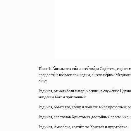
И́кос 1:
А́нгельских си́л и всея́ тва́ри Соде́тель, еще́ от
подаде́ тя́, в во́зраст прише́дша, а́нгела це́ркви Медиола́н
си́це:
Ра́дуйся, от колыбе́ли младе́нческия на служе́ние Це́ркв
младе́нца Бо́гом при́званный.
Ра́дуйся, бога́тство, сла́ву и по́чести ми́ра презре́вый;
р
Ра́дуйся, апо́столов Христо́вых досто́йных прее́мниче;
Ра́дуйся, Амвро́сие, святи́телю Христо́в и чудотво́рче.