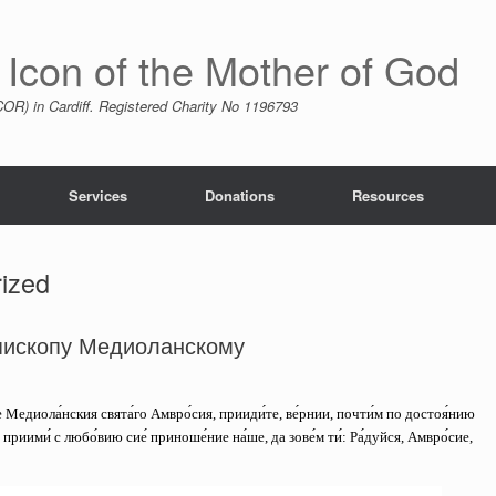
 Icon of the Mother of God
R) in Cardiff. Registered Charity No 1196793
Services
Donations
Resources
ized
пископу Медиоланскому
е Медиола́нския свята́го Амвро́сия, прииди́те, ве́рнии, почти́м по достоя́нию
приими́ с любо́вию сие́ приноше́ние на́ше, да зове́м ти́:
Ра́дуйся, Амвро́сие,