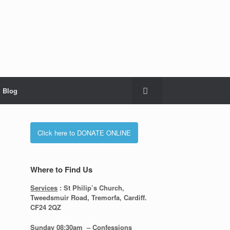
Blog
Click here to DONATE ONLINE
Where to Find Us
Services
: St Philip’s Church,
Tweedsmuir Road, Tremorfa, Cardiff.
CF24 2QZ
Sunday 08:30
am – Confessions