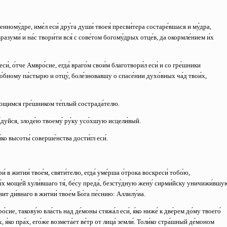
ренному́дре, име́л еси́ дру́га души́ твоея́ пресви́тера состаре́вшася и му́дра,
; вразуми́ и на́с твори́ти вся́ с сове́том богому́дрых отце́в, да окормле́нием и́х
си́, о́тче Амвро́сие, егда́ враго́м свои́м благотвори́л еси́ и со гре́шники
ло́бному па́стырю и отцу́, боле́зновавшу о спасе́нии духо́вных ча́д твои́х,
а́ющимся гре́шником те́плый сострада́телю.
́дуйся, злоде́ю твоему́ ру́ку усо́хшую исцели́вый.
я́ко высоты́ соверше́нства дости́гл еси́.
́ в житии́ твое́м, святи́телю, егда́ уме́рша о́трока воскреси́ тобо́ю,
ы́х моще́й хули́вшаго тя́, бе́су преда́, безсту́дную жену́ сирми́йску уничижи́вшу
́вит ди́внаго в житии́ твое́м Бо́га пе́снию: Аллилу́иа.
о́сие, такову́ю вла́сть над де́моны стяжа́л еси́, я́ко ниже́ к две́рем до́му твоего́
, я́ко пра́х, его́же возмета́ет ве́тр от лица́ земли́. Толи́ко стра́шный де́моном