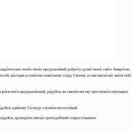
 младе́нческих пеле́н твои́х предуказа́вый добро́ту души́ твоея́, свя́те Амвро́сие,
стей, па́стыря и учи́теля слове́сному ста́ду Своему́, и си́м научи́ на́с зва́ти тебе́
и ро́ем пче́л предуказа́нный;
ра́дуйся, ко святи́тельству чрез немо́тствующаго
а́дуйся, еди́ному Го́споду служи́ти восхоте́вый.
ра́дуйся, архиере́ев святы́х преподо́бный сопресто́льниче.