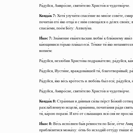
Ра́дуйся, Амвро́сие, святи́телю Христо́в и чудотво́рче.
Конда́к 7:
Хотя́ улучи́ти спасе́ние во мно́зе сове́те, сми
почита́я его́ я́ко отца́ и с ни́м совеща́лся о де́лех свои́х
спаса́еми, пое́м Бо́гу: Аллилу́иа.
И́кос 7:
Зна́мение ева́нгельския любве́ к бли́жнему яви́л е
ка́ющимися го́рько пла́кал еси́. Те́мже ти́ я́ко непамятоз
вопие́м:
Ра́дуйся, незло́бия Христо́ва подража́телю;
ра́дуйся, к
Ра́дуйся, Иусти́не, враждова́вшей ти́, благотвори́вый;
ра
Ра́дуйся, я́ко ве́сь кро́тость и любо́вь бы́л еси́;
ра́дуйся, 
Ра́дуйся, Амвро́сие, святи́телю Христо́в и чудотво́рче.
Конда́к 8:
Стра́нныя и ди́вныя си́лы пе́рст Бо́жий сотвори
разсла́бленную исцели́, ариа́нина, почита́ния ра́ди свят
тя́, ка́рою порази́. И кто́ от слы́шащих вся́ сия́ не просла
И́кос 8:
Ве́сь испо́лнен бы́в ре́вности по Бо́зе, о́тче Амвр
прибли́зитися можа́ху: о́гнь бо исходя́й отту́ду гна́ше и́х