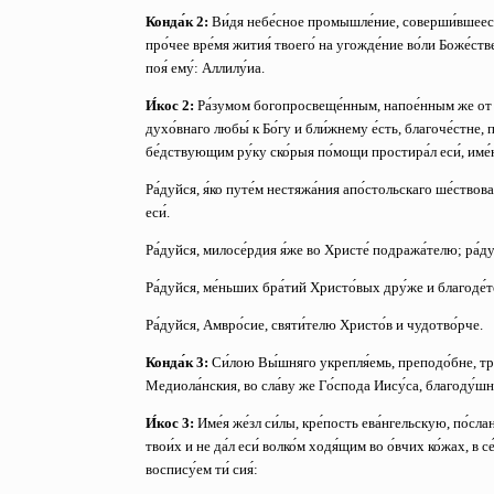
Конда́к 2:
Ви́дя небе́сное промышле́ние, соверши́вшееся 
про́чее вре́мя жития́ твоего́ на угожде́ние во́ли Боже́ствен
поя́ ему́: Аллилу́иа.
И́кос 2:
Ра́зумом богопросвеще́нным, напое́нным же от сл
духо́внаго любы́ к Бо́гу и бли́жнему е́сть, благоче́стне, п
бе́дствующим ру́ку ско́рыя по́мощи простира́л еси́, име́ния с
Ра́дуйся, я́ко путе́м нестяжа́ния апо́стольскаго ше́ствов
еси́.
Ра́дуйся, милосе́рдия я́же во Христе́ подража́телю;
ра́д
Ра́дуйся, ме́ньших бра́тий Христо́вых дру́же и благоде́
Ра́дуйся, Амвро́сие, святи́телю Христо́в и чудотво́рче.
Конда́к 3:
Си́лою Вы́шняго укрепля́емь, преподо́бне, труд
Медиола́нския, во сла́ву же Го́спода Иису́са, благоду́шно п
И́кос 3:
Име́я же́зл си́лы, кре́пость ева́нгельскую, по́сла
твои́х и не да́л еси́ волко́м ходя́щим во о́вчих ко́жах, в 
воспису́ем ти́ сия́: