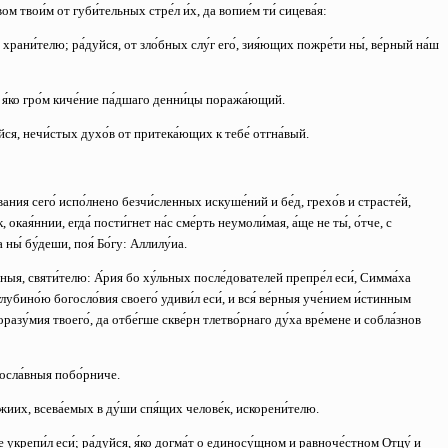
м твои́м от губи́тельных стре́л и́х, да вопие́м ти́ сицева́я:
х храни́телю;
ра́дуйся, от зло́бных слу́г его́, зия́ющих пожре́ти ны́, ве́рный на́ш
, я́ко гро́м киче́ние па́дшаго денни́цы поража́ющий.
йся, нечи́стых духо́в от притека́ющих к тебе́ отгна́вый.
вания сего́ испо́лнено безчи́сленных искуше́ний и бе́д, грехо́в и страсте́й,
окая́ннии, егда́ пости́гнет на́с сме́рть неумоли́мая, а́ще не ты́, о́тче, с
ы́ бу́деши, поя́ Бо́гу: Аллилу́иа.
ыя, святи́телю: А́рия бо ху́льных после́дователей препре́л еси́, Симма́ха
глубино́ю богосло́вия своего́ удиви́л еси́, и вся́ ве́рныя уче́нием и́стинным
горазу́мия твоего́, да отбе́гше скве́рн тлетво́рнаго ду́ха вре́мене и собла́знов
восла́вныя побо́рниче.
а́жиих, всева́емых в ду́ши спя́щих челове́к, искорени́телю.
е укрепи́л еси́;
ра́дуйся, я́ко догма́т о единосу́щном и равноче́стном Отцу́ и