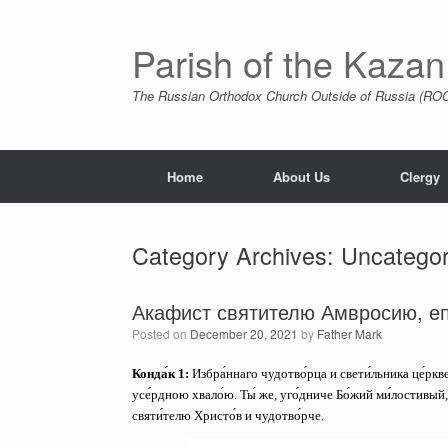
Skip
to
content
Parish of the Kazan
The Russian Orthodox Church Outside of Russia (ROCO
Home
About Us
Clergy
Category Archives:
Uncategor
Акафист святителю Амвросию, е
Posted on
December 20, 2021
by
Father Mark
Конда́к 1:
Избра́ннаго чудотво́рца и свети́льника це́ркв
усе́рдною хвало́ю. Ты́ же, уго́дниче Бо́жий ми́лостивый, 
святи́телю Христо́в и чудотво́рче.